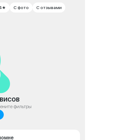
 4★
С фото
С отзывами
висов
мените фильтры
ломне