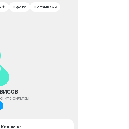
 4★
С фото
С отзывами
висов
мените фильтры
в Коломне