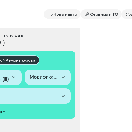
Новые авто
Сервисы и ТО
III 2023-н.в.
.)
Ремонт кузова
Модификация
(III)
угу