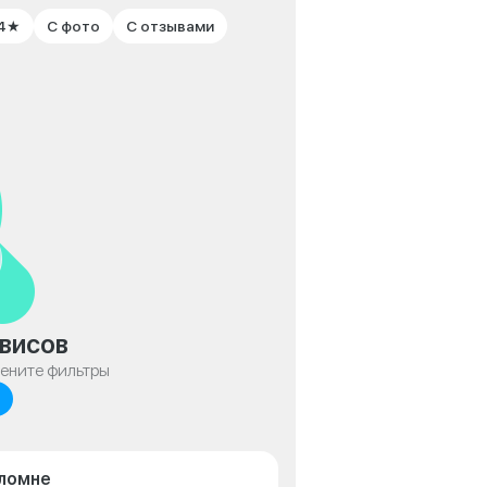
 4★
С фото
С отзывами
висов
мените фильтры
оломне