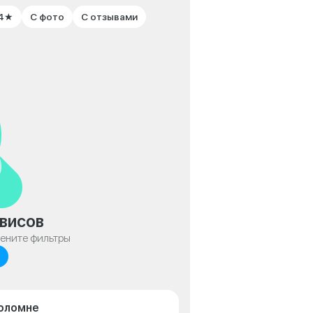
 4★
С фото
С отзывами
висов
мените фильтры
Коломне