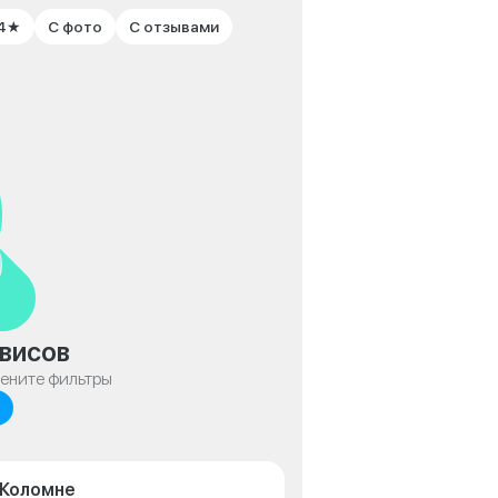
 4★
С фото
С отзывами
висов
мените фильтры
 Коломне