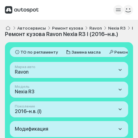
Автосервисы
Ремонт кузова
Ravon
Nexia R3
I 2
Ремонт кузова Ravon Nexia R3 I (2016–н.в.)
ТО по регламенту
Замена масла
Ремонт
Марка авто
Ravon
Модель
Nexia R3
Поколение
2016–н.в. (I)
Модификация