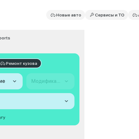
Новые авто
Сервисы и ТО
ports
Ремонт кузова
ие
Модификация
угу