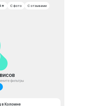
 4★
С фото
С отзывами
висов
мените фильтры
 в Коломне