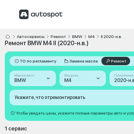
Автосервисы
Ремонт
BMW
M4
II 2020-н.в.
Ремонт BMW M4 II (2020-н.в.)
ТО по регламенту
Замена масла
Ремонт
Марка авто
Модель
Поколение
BMW
M4
2020-н.в. 
Укажите, что отремонтировать
Чтобы увидеть цены, укажите полные параметры авто и усл
1 сервис