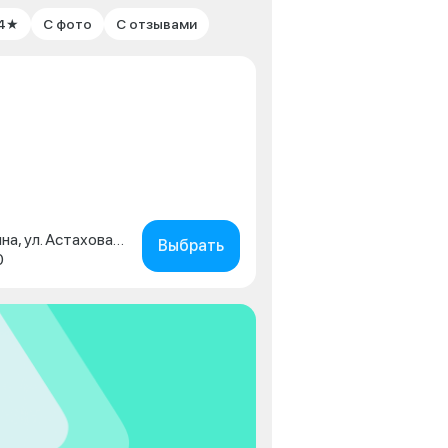
 4★
С фото
С отзывами
Московская обл., г. Коломна, ул. Астахова, д. 2
Выбрать
0