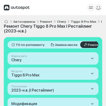
Автосервисы
Ремонт
Chery
Tiggo 8 Pro Max
I Р
Ремонт Chery Tiggo 8 Pro Max I Рестайлинг
(2023-н.в.)
ТО по регламенту
Замена масла
Ремонт
Марка авто
Chery
Модель
Tiggo 8 Pro Max
Поколение
2023-н.в. (I Рестайлинг)
Модификация