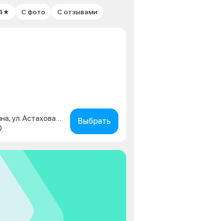
 4★
С фото
С отзывами
Московская обл., г. Коломна, ул. Астахова, д. 2
Выбрать
0