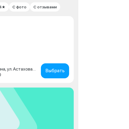
 4★
С фото
С отзывами
Московская обл., г. Коломна, ул. Астахова, д. 2
Выбрать
0