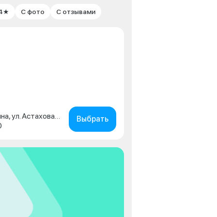
 4★
С фото
С отзывами
Московская обл., г. Коломна, ул. Астахова, д. 2
Выбрать
0