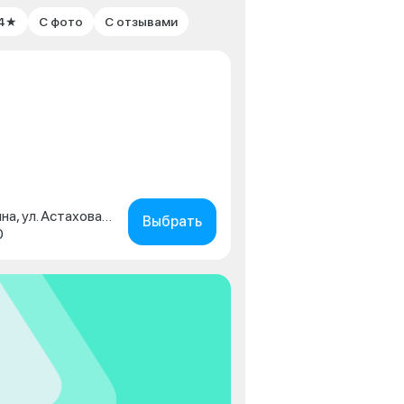
 4★
С фото
С отзывами
Московская обл., г. Коломна, ул. Астахова, д. 2
Выбрать
0