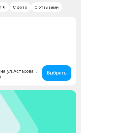
 4★
С фото
С отзывами
Московская обл., г. Коломна, ул. Астахова, д. 2
Выбрать
0