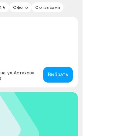
 4★
С фото
С отзывами
Московская обл., г. Коломна, ул. Астахова, д. 2
Выбрать
0