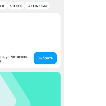
 4★
С фото
С отзывами
Московская обл., г. Коломна, ул. Астахова, д. 2
Выбрать
0