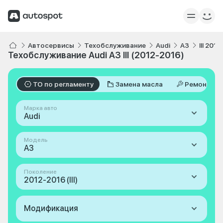
Автосервисы
Техобслуживание
Audi
A3
III 201
Техобслуживание Audi A3 III (2012-2016)
ТО по регламенту
Замена масла
Ремонт
Марка авто
Audi
Модель
A3
Поколение
2012-2016 (III)
Модификация