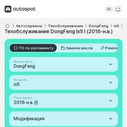
Автосервисы
Техобслуживание
DongFeng
ix5
I
Техобслуживание DongFeng ix5 I (2018-н.в.)
ТО по регламенту
Замена масла
Ремонт
Марка авто
DongFeng
Модель
ix5
Поколение
2018-н.в. (I)
Модификация