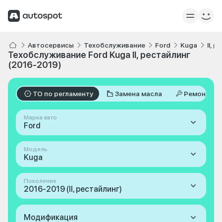
Автосервисы
Техобслуживание
Ford
Kuga
II, 
Техобслуживание Ford Kuga II, рестайлинг
(2016-2019)
ТО по регламенту
Замена масла
Ремонт
Марка авто
Ford
Модель
Kuga
Поколение
2016-2019 (II, рестайлинг)
Модификация