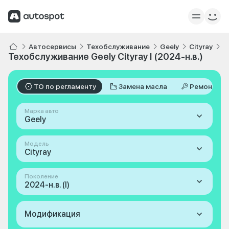
Автосервисы
Техобслуживание
Geely
Cityray
I
Техобслуживание Geely Cityray I (2024-н.в.)
ТО по регламенту
Замена масла
Ремонт
Марка авто
Geely
Модель
Cityray
Поколение
2024-н.в. (I)
Модификация