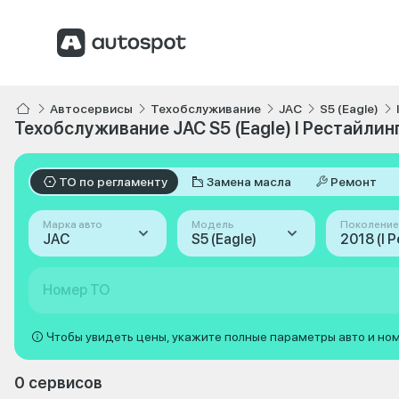
Автосервисы
Техобслуживание
JAC
S5 (Eagle)
Техобслуживание JAC S5 (Eagle) I Рестайлинг
ТО по регламенту
Замена масла
Ремонт
Марка авто
Модель
Поколение
JAC
S5 (Eagle)
Номер ТО
Чтобы увидеть цены, укажите полные параметры авто и но
0 сервисов