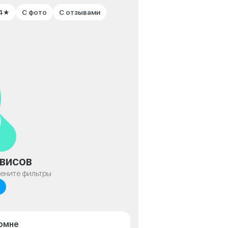
 4★
С фото
С отзывами
висов
мените фильтры
ломне