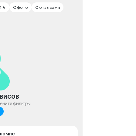
 4★
С фото
С отзывами
висов
мените фильтры
оломне