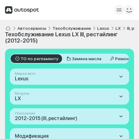
Автосервисы
Техобслуживание
Lexus
LX
III, 
Техобслуживание Lexus LX III, рестайлинг
(2012-2015)
ТО по регламенту
Замена масла
Ремонт
Марка авто
Lexus
Модель
LX
Поколение
2012-2015 (III, рестайлинг)
Модификация