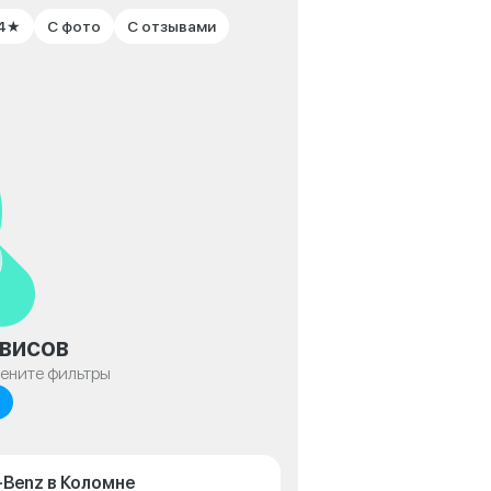
 4★
С фото
С отзывами
висов
мените фильтры
-Benz в Коломне