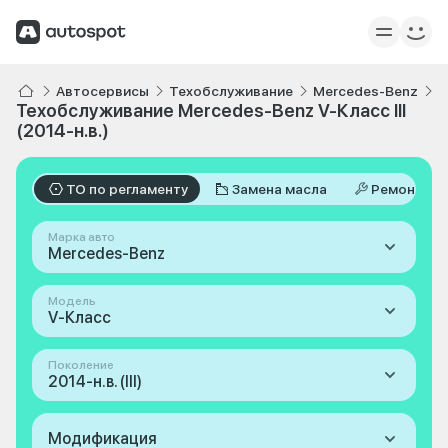
Автосервисы
Техобслуживание
Mercedes-Benz
V
Техобслуживание Mercedes-Benz V-Класс III
(2014-н.в.)
ТО по регламенту
Замена масла
Ремонт
Марка авто
Mercedes-Benz
Модель
V-Класс
Поколение
2014-н.в. (III)
Модификация