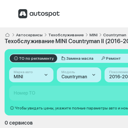
Автосервисы
Техобслуживание
MINI
Countryman
Техобслуживание MINI Countryman II (2016-2
ТО по регламенту
Замена масла
Ремонт
Марка авто
Модель
Поколение
MINI
Countryman
Номер ТО
Чтобы увидеть цены, укажите полные параметры авто и но
0 сервисов