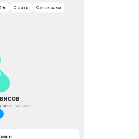
 4★
С фото
С отзывами
висов
мените фильтры
ломне