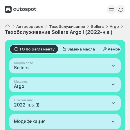
Автосервисы
Техобслуживание
Sollers
Argo
I 
Техобслуживание Sollers Argo I (2022-н.в.)
ТО по регламенту
Замена масла
Ремонт
Марка авто
Sollers
Модель
Argo
Поколение
2022-н.в. (I)
Модификация