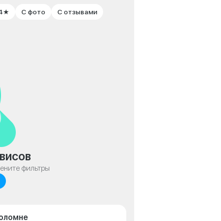
 4★
С фото
С отзывами
висов
мените фильтры
Коломне