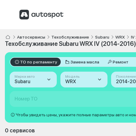
Автосервисы
Техобслуживание
Subaru
WRX
IV
Техобслуживание Subaru WRX IV (2014-2016)
ТО по регламенту
Замена масла
Ремонт
Марка авто
Модель
Поколение
Subaru
WRX
Номер ТО
Чтобы увидеть цены, укажите полные параметры авто и но
0 сервисов