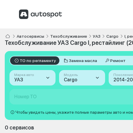
Автосервисы
Техобслуживание
УАЗ
Cargo
I, р
Техобслуживание УАЗ Cargo I, рестайлинг (
ТО по регламенту
Замена масла
Ремонт
Марка авто
Модель
Поколение
УАЗ
Cargo
Номер ТО
Чтобы увидеть цены, укажите полные параметры авто и но
0 сервисов