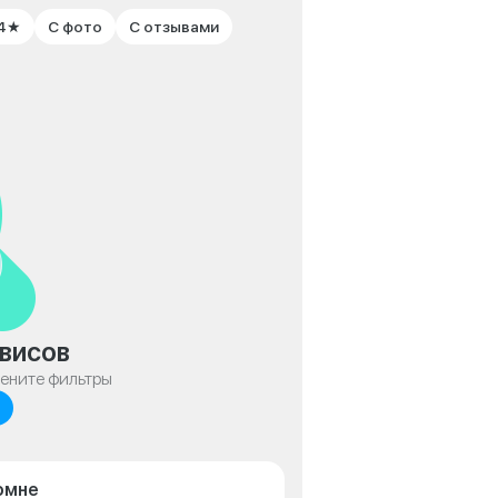
 4★
С фото
С отзывами
висов
мените фильтры
омне