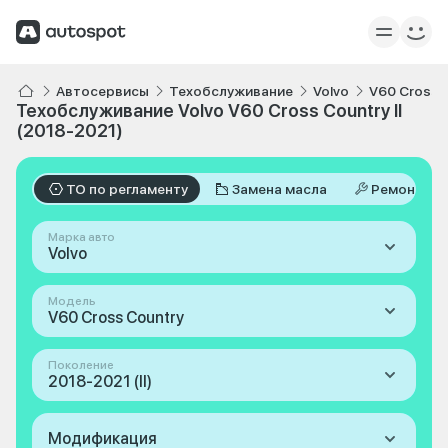
Автосервисы
Техобслуживание
Volvo
V60 Cross 
Техобслуживание Volvo V60 Cross Country II
(2018-2021)
ТО по регламенту
Замена масла
Ремонт
Марка авто
Volvo
Модель
V60 Cross Country
Поколение
2018-2021 (II)
Модификация