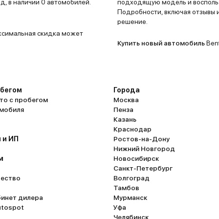
, в наличии 0 автомобилей.
подходящую модель и воспольз
Подробности, включая отзывы и
решение.
аксимальная скидка может
Купить новый автомобиль
Bent
обегом
Города
то с пробегом
Москва
омобиля
Пенза
Казань
Краснодар
 и ИП
Ростов-на-Дону
Нижний Новгород
м
Новосибирск
Санкт-Петербург
ество
Волгоград
Тамбов
бинет дилера
Мурманск
utospot
Уфа
Челябинск