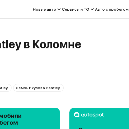
Новые авто
Сервисы и ТО
Авто с пробегом
tley в Коломне
tley
Ремонт кузова Bentley
мобили
обегом