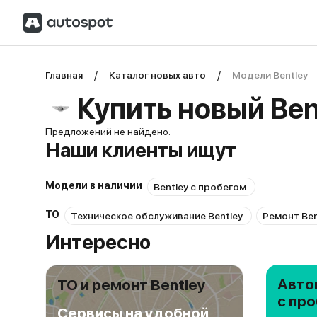
Главная
Каталог новых авто
Модели Bentley
Купить новый Ben
Предложений не найдено.
Наши клиенты ищут
Модели в наличии
Bentley с пробегом
ТО
Техническое обслуживание Bentley
Ремонт Ben
Интересно
Авто
ТО и ремонт Bentley
с пр
Сервисы на удобной