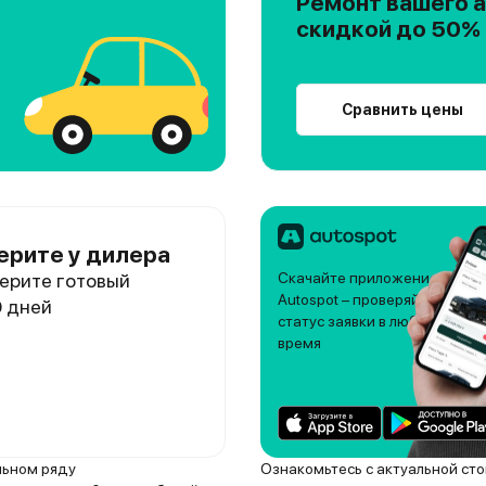
Ремонт вашего а
скидкой до 50%
Сравнить цены
ерите у дилера
ерите готовый
Скачайте приложение
Autospot – проверяйте
0 дней
статус заявки в любое
время
льном ряду
Ознакомьтесь с актуальной ст