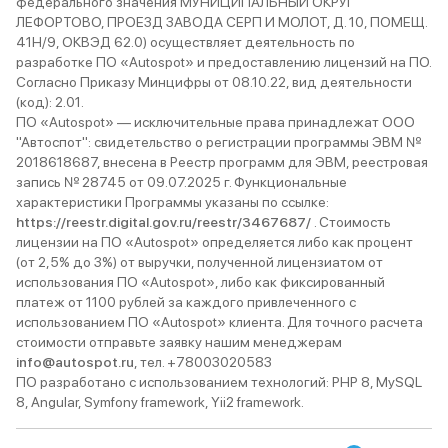
федерального значения МУНИЦИПАЛЬНЫЙ ОКРУГ
ЛЕФОРТОВО, ПРОЕЗД ЗАВОДА СЕРП И МОЛОТ, Д. 10, ПОМЕЩ.
41Н/9, ОКВЭД 62.0) осуществляет деятельность по
разработке ПО «Autospot» и предоставлению лицензий на ПО.
Согласно Приказу Минцифры от 08.10.22, вид деятельности
(код): 2.01.
ПО «Autospot» — исключительные права принадлежат ООО
"Автоспот": свидетельство о регистрации программы ЭВМ №
2018618687, внесена в Реестр программ для ЭВМ, реестровая
запись № 28745 от 09.07.2025 г. Функциональные
характеристики Программы указаны по ссылке:
https://reestr.digital.gov.ru/reestr/3467687/
. Стоимость
лицензии на ПО «Autospot» определяется либо как процент
(от 2,5% до 3%) от выручки, полученной лицензиатом от
использования ПО «Autospot», либо как фиксированный
платеж от 1100 рублей за каждого привлеченного с
использованием ПО «Autospot» клиента. Для точного расчета
стоимости отправьте заявку нашим менеджерам
info@autospot.ru
, тел. +78003020583
ПО разработано с использованием технологий: PHP 8, MySQL
8, Angular, Symfony framework, Yii2 framework.