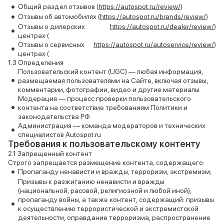
Общий раздел отзывов (
https://autospot.ru/review/
)
Отзывы об автомобилях (
https://autospot.ru/brands/review/
)
Отзывы о дилерских
https://autospot.ru/dealer/review/
)
центрах (
Отзывы о сервисных
https://autospot.ru/autoservice/review/
)
центрах (
Определения
Пользовательский контент (UGC) — любая информация,
размещаемая пользователями на Сайте, включая отзывы,
комментарии, фотографии, видео и другие материалы
Модерация — процесс проверки пользовательского
контента на соответствие требованиям Политики и
законодательства РФ
Администрация — команда модераторов и технических
специалистов Autospot.ru
Требования к пользовательскому контенту
Запрещенный контент
Строго запрещается размещение контента, содержащего:
Пропаганду ненависти и вражды, терроризм, экстремизм;
Призывы к разжиганию ненависти и вражды
(национальной, расовой, религиозной и любой иной),
пропаганду войны, а также контент, содержащий: призывы
к осуществлению террористической и экстремистской
деятельности, оправдание терроризма, распространение