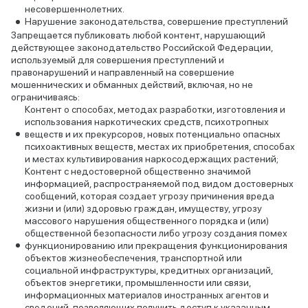
несовершеннолетних.
Нарушение законодательства, совершение преступлений
Запрещается публиковать любой контент, нарушающий
действующее законодательство Российской Федерации,
используемый для совершения преступлений и
правонарушений и направленный на совершение
мошеннических и обманных действий, включая, но не
ограничиваясь:
Контент о способах, методах разработки, изготовления и
использования наркотических средств, психотропных
веществ и их прекурсоров, новых потенциально опасных
психоактивных веществ, местах их приобретения, способах
и местах культивирования наркосодержащих растений;
Контент с недостоверной общественно значимой
информацией, распространяемой под видом достоверных
сообщений, которая создает угрозу причинения вреда
жизни и (или) здоровью граждан, имуществу, угрозу
массового нарушения общественного порядка и (или)
общественной безопасности либо угрозу создания помех
функционированию или прекращения функционирования
объектов жизнеобеспечения, транспортной или
социальной инфраструктуры, кредитных организаций,
объектов энергетики, промышленности или связи,
информационных материалов иностранных агентов и
сведений, позволяющих получить доступ к указанным