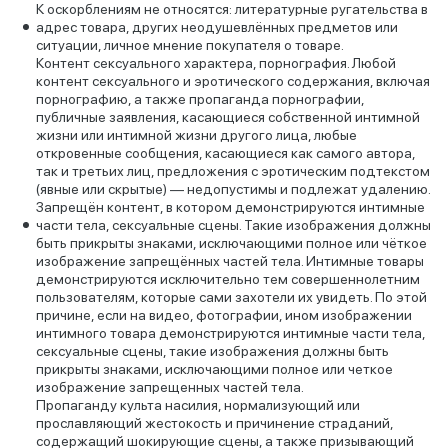
К оскорблениям не относятся: литературные ругательства в
адрес товара, других неодушевлённых предметов или
ситуации, личное мнение покупателя о товаре.
Контент сексуального характера, порнография. Любой
контент сексуального и эротического содержания, включая
порнографию, а также пропаганда порнографии,
публичные заявления, касающиеся собственной интимной
жизни или интимной жизни другого лица, любые
откровенные сообщения, касающиеся как самого автора,
так и третьих лиц, предложения с эротическим подтекстом
(явные или скрытые) — недопустимы и подлежат удалению.
Запрещён контент, в котором демонстрируются интимные
части тела, сексуальные сцены. Такие изображения должны
быть прикрыты знаками, исключающими полное или чёткое
изображение запрещённых частей тела. Интимные товары
демонстрируются исключительно тем совершеннолетним
пользователям, которые сами захотели их увидеть. По этой
причине, если на видео, фотографии, ином изображении
интимного товара демонстрируются интимные части тела,
сексуальные сцены, такие изображения должны быть
прикрыты знаками, исключающими полное или четкое
изображение запрещенных частей тела.
Пропаганду культа насилия, нормализующий или
прославляющий жестокость и причинение страданий,
содержащий шокирующие сцены, а также призывающий