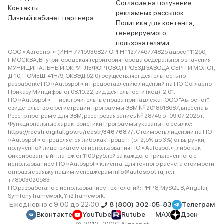
Согласие на получение
Контакты
рекламных рассылок
Личный кабинет партнера
Политика для контента,
генерируемого
пользователями
ООО «Автоспот» (ИНН 7715936827 ОРГН 1127746774825 адрес 111250,
Г.МОСКВА, Внутригородская территория города федерального значения
МУНИЦИПАЛЬНЫЙ ОКРУГ ЛЕФОРТОВО, ПРОЕЗД ЗАВОДА СЕРП И МОЛОТ,
Д. 10, ПОМЕЩ. 41Н/9, ОКВЭД 62.0) осуществляет деятельность по
разработке ПО «Autospot» и предоставлению лицензий на ПО. Согласно
Приказу Минцифры от 08.10.22, вид деятельности (код): 2.01.
ПО «Autospot» — исключительные права принадлежат ООО "Автоспот":
свидетельство о регистрации программы ЭВМ № 2018618687, внесена в
Реестр программ для ЭВМ, реестровая запись № 28745 от 09.07.2025 г.
Функциональные характеристики Программы указаны по ссылке:
https://reestr.digital.gov.ru/reestr/3467687/
. Стоимость лицензии на ПО
«Autospot» определяется либо как процент (от 2,5% до 3%) от выручки,
полученной лицензиатом от использования ПО «Autospot», либо как
фиксированный платеж от 1100 рублей за каждого привлеченного с
использованием ПО «Autospot» клиента. Для точного расчета стоимости
отправьте заявку нашим менеджерам
info@autospot.ru
, тел.
+78003020583
ПО разработано с использованием технологий: PHP 8, MySQL 8, Angular,
Symfony framework, Yii2 framework.
Ежедневно с 9:00 до 22:00
8 (800) 302-05-83
Телеграм
Вконтакте
YouTube
Rutube
MAX
Дзен