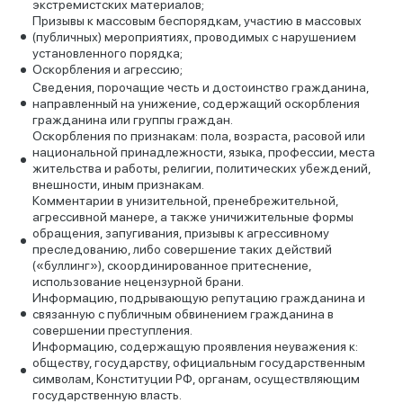
экстремистских материалов;
Призывы к массовым беспорядкам, участию в массовых
(публичных) мероприятиях, проводимых с нарушением
установленного порядка;
Оскорбления и агрессию;
Сведения, порочащие честь и достоинство гражданина,
направленный на унижение, содержащий оскорбления
гражданина или группы граждан.
Оскорбления по признакам: пола, возраста, расовой или
национальной принадлежности, языка, профессии, места
жительства и работы, религии, политических убеждений,
внешности, иным признакам.
Комментарии в унизительной, пренебрежительной,
агрессивной манере, а также уничижительные формы
обращения, запугивания, призывы к агрессивному
преследованию, либо совершение таких действий
(«буллинг»), скоординированное притеснение,
использование нецензурной брани.
Информацию, подрывающую репутацию гражданина и
связанную с публичным обвинением гражданина в
совершении преступления.
Информацию, содержащую проявления неуважения к:
обществу, государству, официальным государственным
символам, Конституции РФ, органам, осуществляющим
государственную власть.