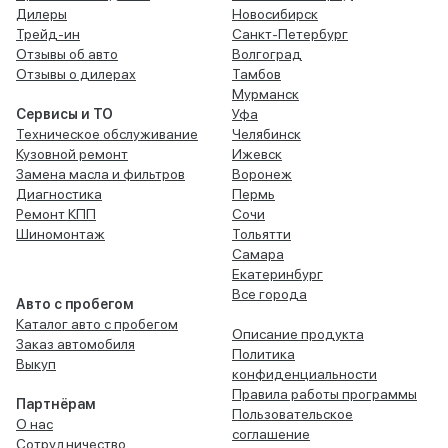
Дилеры
Новосибирск
Трейд-ин
Санкт-Петербург
Отзывы об авто
Волгоград
Отзывы о дилерах
Тамбов
Мурманск
Сервисы и ТО
Уфа
Техническое обслуживание
Челябинск
Кузовной ремонт
Ижевск
Замена масла и фильтров
Воронеж
Диагностика
Пермь
Ремонт КПП
Сочи
Шиномонтаж
Тольятти
Самара
Екатеринбург
Все города
Авто с пробегом
Каталог авто с пробегом
Описание продукта
Заказ автомобиля
Политика
Выкуп
конфиденциальности
Правила работы программы
Партнёрам
Пользовательское
О нас
соглашение
Сотрудничество