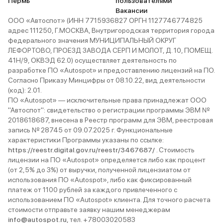
Пермь
пользователями
Вакансии
ООО «Автоспот» (ИНН 7715936827 ОРГН 1127746774825
адрес 111250, Г.МОСКВА, Внутригородская территория города
федерального значения МУНИЦИПАЛЬНЫЙ ОКРУГ
ЛЕФОРТОВО, ПРОЕЗД ЗАВОДА СЕРП И МОЛОТ, Д. 10, ПОМЕЩ.
41Н/9, ОКВЭД 62.0) осуществляет деятельность по
разработке ПО «Autospot» и предоставлению лицензий на ПО.
Согласно Приказу Минцифры от 08.10.22, вид деятельности
(код): 2.01.
ПО «Autospot» — исключительные права принадлежат ООО
"Автоспот": свидетельство о регистрации программы ЭВМ №
2018618687, внесена в Реестр программ для ЭВМ, реестровая
запись № 28745 от 09.07.2025 г. Функциональные
характеристики Программы указаны по ссылке:
https://reestr.digital.gov.ru/reestr/3467687/
. Стоимость
лицензии на ПО «Autospot» определяется либо как процент
(от 2,5% до 3%) от выручки, полученной лицензиатом от
использования ПО «Autospot», либо как фиксированный
платеж от 1100 рублей за каждого привлеченного с
использованием ПО «Autospot» клиента. Для точного расчета
стоимости отправьте заявку нашим менеджерам
info@autospot.ru
, тел. +78003020583