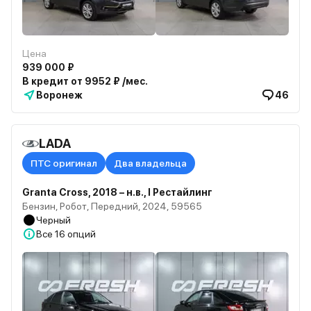
Цена
939 000 ₽
В кредит от 9952 ₽ /мес.
Воронеж
46
LADA
ПТС оригинал
Два владельца
Granta Cross, 2018 – н.в., I Рестайлинг
Бензин, Робот, Передний, 2024, 59565
Черный
Все
16 опций