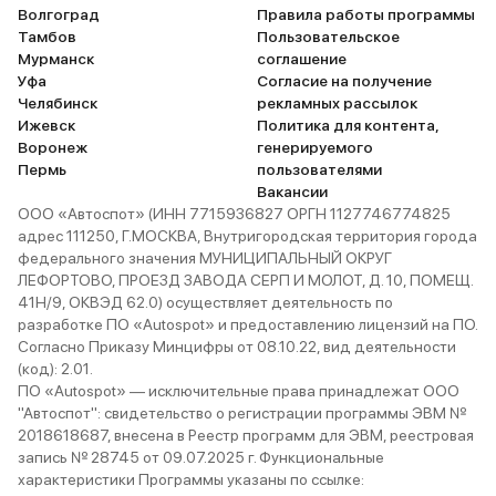
Волгоград
Правила работы программы
Тамбов
Пользовательское
Мурманск
соглашение
Уфа
Согласие на получение
Челябинск
рекламных рассылок
Ижевск
Политика для контента,
Воронеж
генерируемого
Пермь
пользователями
Вакансии
ООО «Автоспот» (ИНН 7715936827 ОРГН 1127746774825
адрес 111250, Г.МОСКВА, Внутригородская территория города
федерального значения МУНИЦИПАЛЬНЫЙ ОКРУГ
ЛЕФОРТОВО, ПРОЕЗД ЗАВОДА СЕРП И МОЛОТ, Д. 10, ПОМЕЩ.
41Н/9, ОКВЭД 62.0) осуществляет деятельность по
разработке ПО «Autospot» и предоставлению лицензий на ПО.
Согласно Приказу Минцифры от 08.10.22, вид деятельности
(код): 2.01.
ПО «Autospot» — исключительные права принадлежат ООО
"Автоспот": свидетельство о регистрации программы ЭВМ №
2018618687, внесена в Реестр программ для ЭВМ, реестровая
запись № 28745 от 09.07.2025 г. Функциональные
характеристики Программы указаны по ссылке: