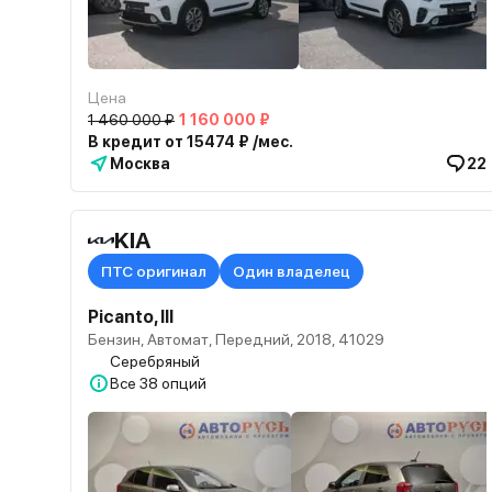
Цена
1 460 000 ₽
1 160 000 ₽
В кредит от 15474 ₽ /мес.
Москва
22
KIA
ПТС оригинал
Один владелец
Picanto, III
Бензин, Автомат, Передний, 2018, 41029
Серебряный
Все
38 опций