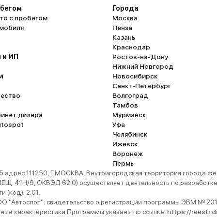
обегом
Города
то с пробегом
Москва
омобиля
Пенза
Казань
Краснодар
 и ИП
Ростов-на-Дону
Нижний Новгород
м
Новосибирск
Санкт-Петербург
ество
Волгоград
Тамбов
бинет дилера
Мурманск
utospot
Уфа
Челябинск
Ижевск
Воронеж
Пермь
 адрес 111250, Г.МОСКВА, Внутригородская территория города
. 41Н/9, ОКВЭД 62.0) осуществляет деятельность по разработке 
 (код): 2.01.
 "Автоспот": свидетельство о регистрации программы ЭВМ № 201
ьные характеристики Программы указаны по ссылке:
https://reestr.