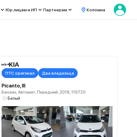
Юр.лицам и ИП
Партнерам
Коломна
KIA
ПТС оригинал
Два владельца
Picanto, III
Бензин, Автомат, Передний, 2018, 119720
Белый