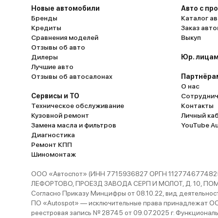
Новые автомобили
Авто с пр
Бренды
Каталог ав
Кредиты
Заказ авт
Сравнения моделей
Выкуп
Отзывы об авто
Дилеры
Юр. лицам
Лучшие авто
Отзывы об автосалонах
Партнёра
О нас
Сервисы и ТО
Сотруднич
Техническое обслуживание
Контакты
Кузовной ремонт
Личный ка
Замена масла и фильтров
YouTube A
Диагностика
Ремонт КПП
Шиномонтаж
ООО «Автоспот» (ИНН 7715936827 ОРГН 1127746774825
ЛЕФОРТОВО, ПРОЕЗД ЗАВОДА СЕРП И МОЛОТ, Д. 10, ПОМЕЩ
Согласно Приказу Минцифры от 08.10.22, вид деятельности
ПО «Autospot» — исключительные права принадлежат ООО
реестровая запись № 28745 от 09.07.2025 г. Функционал