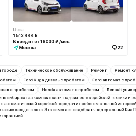
Цена
1 512 444 ₽
В кредит от 16030 ₽ /мес.
Москва
22
м городе
Техническое обслуживание
Ремонт
Ремонт ку
пробегом
Ford Kuga дизель с пробегом
Ford автомат с про
рсал с пробегом
Honda автомат с пробегом
Renault унив
мне выбирают за компактность, надёжность корейской техники и эк
с автоматической коробкой передач и пробегом с полной историей
ектацию каждого авто. Это помогает подобрать подержанный Киа 
 гарантией.