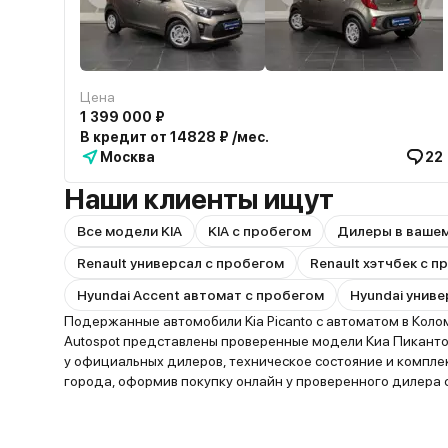
Цена
1 399 000 ₽
В кредит от 14828 ₽ /мес.
Москва
22
Наши клиенты ищут
Все модели KIA
KIA с пробегом
Дилеры в ваше
Renault универсал с пробегом
Renault хэтчбек с 
Hyundai Accent автомат с пробегом
Hyundai униве
Подержанные автомобили Kia Picanto с автоматом в Коло
Autospot представлены проверенные модели Киа Пиканто 
у официальных дилеров, техническое состояние и компл
города, оформив покупку онлайн у проверенного дилера с