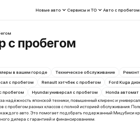
Новые авто
Сервисы и ТО
Авто с пробегом
бегом
ер с пробегом
леры в вашем городе
Техническое обслуживание
Ремонт
рсал с пробегом
Renault хэтчбек с пробегом
Ford Kuga диз
 с пробегом
Hyundai универсал с пробегом
Honda автомат 
за надёжность японской техники, повышенный клиренс и универсаль
 с пробегом разных классов с полной историей обслуживания. Пол
ю каждого авто. Это помогает подобрать подержанный Мицубиси кр
нного дилера с гарантией и финансированием.