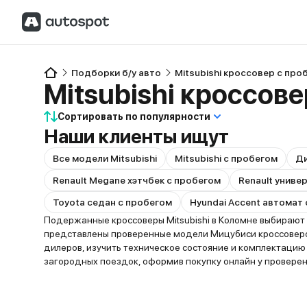
Подборки б/у авто
Mitsubishi кроссовер с про
Mitsubishi кроссов
Сортировать по популярности
Наши клиенты ищут
Все модели Mitsubishi
Mitsubishi с пробегом
Ди
Renault Megane хэтчбек с пробегом
Renault униве
Toyota седан с пробегом
Hyundai Accent автомат
Подержанные кроссоверы Mitsubishi в Коломне выбирают 
представлены проверенные модели Мицубиси кроссоверов
дилеров, изучить техническое состояние и комплектаци
загородных поездок, оформив покупку онлайн у провере