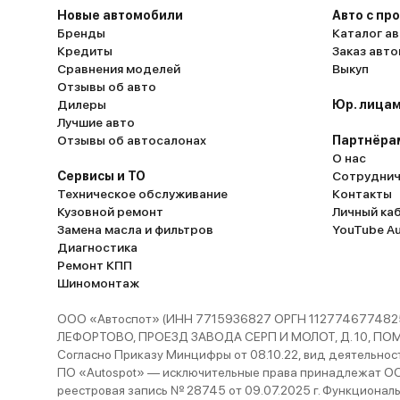
Новые автомобили
Авто с пр
Бренды
Каталог ав
Кредиты
Заказ авт
Сравнения моделей
Выкуп
Отзывы об авто
Дилеры
Юр. лицам
Лучшие авто
Отзывы об автосалонах
Партнёра
О нас
Сервисы и ТО
Сотруднич
Техническое обслуживание
Контакты
Кузовной ремонт
Личный ка
Замена масла и фильтров
YouTube A
Диагностика
Ремонт КПП
Шиномонтаж
ООО «Автоспот» (ИНН 7715936827 ОРГН 1127746774825
ЛЕФОРТОВО, ПРОЕЗД ЗАВОДА СЕРП И МОЛОТ, Д. 10, ПОМЕЩ
Согласно Приказу Минцифры от 08.10.22, вид деятельности
ПО «Autospot» — исключительные права принадлежат ООО
реестровая запись № 28745 от 09.07.2025 г. Функционал