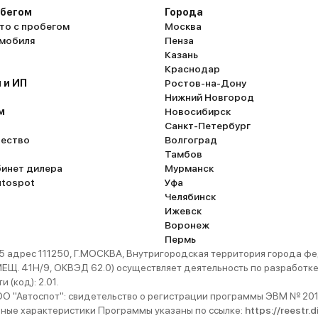
обегом
Города
то с пробегом
Москва
омобиля
Пенза
Казань
Краснодар
 и ИП
Ростов-на-Дону
Нижний Новгород
м
Новосибирск
Санкт-Петербург
ество
Волгоград
Тамбов
бинет дилера
Мурманск
utospot
Уфа
Челябинск
Ижевск
Воронеж
Пермь
 адрес 111250, Г.МОСКВА, Внутригородская территория города
. 41Н/9, ОКВЭД 62.0) осуществляет деятельность по разработке 
 (код): 2.01.
 "Автоспот": свидетельство о регистрации программы ЭВМ № 201
ьные характеристики Программы указаны по ссылке:
https://reestr.