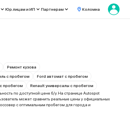
Юр.лицам и ИП
Партнерам
Коломна
Ремонт кузова
ель с пробегом
Ford автомат с пробегом
с пробегом
Renault универсалы с пробегом
ность по доступной цене б/у. На странице Autospot
ьзователь может сравнить реальные цены у официальных
оссовер с оптимальным пробегом для города и