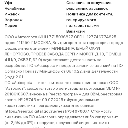
Уфа
Согласие на получение
Челябинск
рекламных рассылок
Ижевск
Политика для контента,
Воронеж
генерируемого
Пермь
пользователями
Вакансии
ООО «Автоспот» (ИНН 7715936827 ОРГН 1127746774825
адрес 111250, Г.МОСКВА, Внутригородская территория города
федерального значения МУНИЦИПАЛЬНЫЙ ОКРУГ
ЛЕФОРТОВО, ПРОЕЗД ЗАВОДА СЕРП И МОЛОТ, Д. 10, ПОМЕЩ.
41Н/9, ОКВЭД 62.0) осуществляет деятельность по
разработке ПО «Autospot» и предоставлению лицензий на ПО.
Согласно Приказу Минцифры от 08.10.22, вид деятельности
(код): 2.01.
ПО «Autospot» — исключительные права принадлежат ООО
"Автоспот": свидетельство о регистрации программы ЭВМ №
2018618687, внесена в Реестр программ для ЭВМ, реестровая
запись № 28745 от 09.07.2025 г. Функциональные
характеристики Программы указаны по ссылке:
https://reestr.digital.gov.ru/reestr/3467687/
. Стоимость
лицензии на ПО «Autospot» определяется либо как процент
(от 2,5% до 3%) от выручки, полученной лицензиатом от