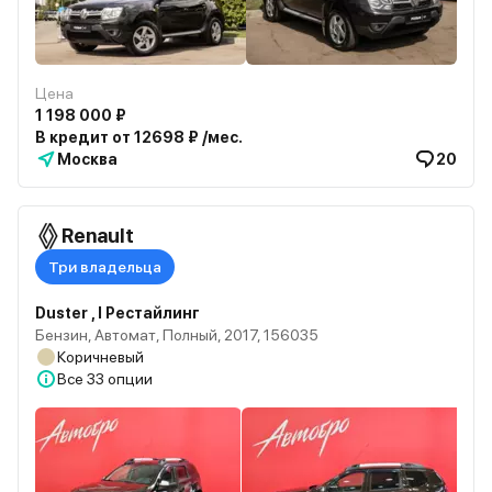
Цена
1 198 000 ₽
В кредит от 12698 ₽ /мес.
Москва
20
Renault
Три владельца
Duster , I Рестайлинг
Бензин, Автомат, Полный, 2017, 156035
Коричневый
Все
33 опции