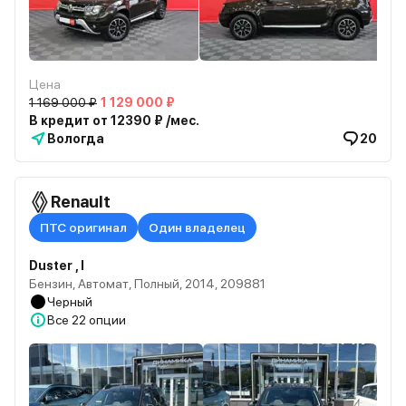
Цена
1 169 000 ₽
1 129 000 ₽
В кредит от 12390 ₽ /мес.
Вологда
20
Renault
ПТС оригинал
Один владелец
Duster , I
Бензин, Автомат, Полный, 2014, 209881
Черный
Все
22 опции