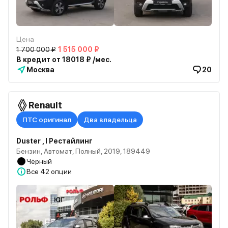
Цена
1 700 000 ₽
1 515 000 ₽
В кредит от 18018 ₽ /мес.
Москва
20
Renault
ПТС оригинал
Два владельца
Duster , I Рестайлинг
Бензин, Автомат, Полный, 2019, 189449
Чёрный
Все
42 опции