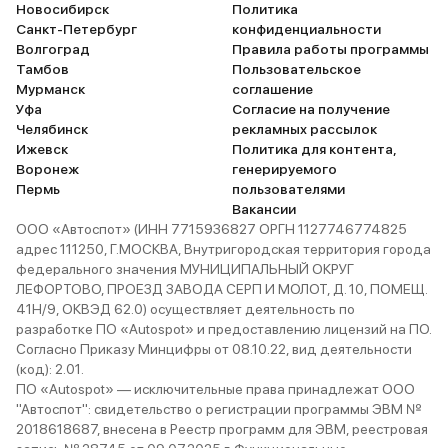
Новосибирск
Политика
Санкт-Петербург
конфиденциальности
Волгоград
Правила работы программы
Тамбов
Пользовательское
Мурманск
соглашение
Уфа
Согласие на получение
Челябинск
рекламных рассылок
Ижевск
Политика для контента,
Воронеж
генерируемого
Пермь
пользователями
Вакансии
ООО «Автоспот» (ИНН 7715936827 ОРГН 1127746774825
адрес 111250, Г.МОСКВА, Внутригородская территория города
федерального значения МУНИЦИПАЛЬНЫЙ ОКРУГ
ЛЕФОРТОВО, ПРОЕЗД ЗАВОДА СЕРП И МОЛОТ, Д. 10, ПОМЕЩ.
41Н/9, ОКВЭД 62.0) осуществляет деятельность по
разработке ПО «Autospot» и предоставлению лицензий на ПО.
Согласно Приказу Минцифры от 08.10.22, вид деятельности
(код): 2.01.
ПО «Autospot» — исключительные права принадлежат ООО
"Автоспот": свидетельство о регистрации программы ЭВМ №
2018618687, внесена в Реестр программ для ЭВМ, реестровая