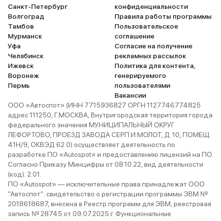
Санкт-Петербург
конфиденциальности
Волгоград
Правила работы программы
Тамбов
Пользовательское
Мурманск
соглашение
Уфа
Согласие на получение
Челябинск
рекламных рассылок
Ижевск
Политика для контента,
Воронеж
генерируемого
Пермь
пользователями
Вакансии
ООО «Автоспот» (ИНН 7715936827 ОРГН 1127746774825
адрес 111250, Г.МОСКВА, Внутригородская территория города
федерального значения МУНИЦИПАЛЬНЫЙ ОКРУГ
ЛЕФОРТОВО, ПРОЕЗД ЗАВОДА СЕРП И МОЛОТ, Д. 10, ПОМЕЩ.
41Н/9, ОКВЭД 62.0) осуществляет деятельность по
разработке ПО «Autospot» и предоставлению лицензий на ПО.
Согласно Приказу Минцифры от 08.10.22, вид деятельности
(код): 2.01.
ПО «Autospot» — исключительные права принадлежат ООО
"Автоспот": свидетельство о регистрации программы ЭВМ №
2018618687, внесена в Реестр программ для ЭВМ, реестровая
запись № 28745 от 09.07.2025 г. Функциональные