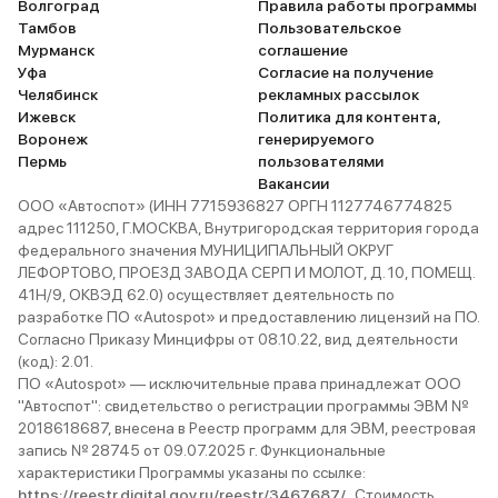
Волгоград
Правила работы программы
Тамбов
Пользовательское
Мурманск
соглашение
Уфа
Согласие на получение
Челябинск
рекламных рассылок
Ижевск
Политика для контента,
Воронеж
генерируемого
Пермь
пользователями
Вакансии
ООО «Автоспот» (ИНН 7715936827 ОРГН 1127746774825
адрес 111250, Г.МОСКВА, Внутригородская территория города
федерального значения МУНИЦИПАЛЬНЫЙ ОКРУГ
ЛЕФОРТОВО, ПРОЕЗД ЗАВОДА СЕРП И МОЛОТ, Д. 10, ПОМЕЩ.
41Н/9, ОКВЭД 62.0) осуществляет деятельность по
разработке ПО «Autospot» и предоставлению лицензий на ПО.
Согласно Приказу Минцифры от 08.10.22, вид деятельности
(код): 2.01.
ПО «Autospot» — исключительные права принадлежат ООО
"Автоспот": свидетельство о регистрации программы ЭВМ №
2018618687, внесена в Реестр программ для ЭВМ, реестровая
запись № 28745 от 09.07.2025 г. Функциональные
характеристики Программы указаны по ссылке:
https://reestr.digital.gov.ru/reestr/3467687/
. Стоимость