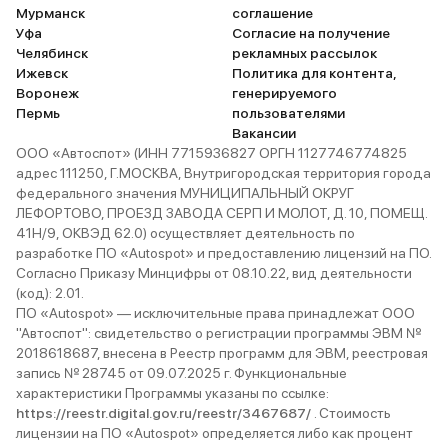
Мурманск
соглашение
Уфа
Согласие на получение
Челябинск
рекламных рассылок
Ижевск
Политика для контента,
Воронеж
генерируемого
Пермь
пользователями
Вакансии
ООО «Автоспот» (ИНН 7715936827 ОРГН 1127746774825
адрес 111250, Г.МОСКВА, Внутригородская территория города
федерального значения МУНИЦИПАЛЬНЫЙ ОКРУГ
ЛЕФОРТОВО, ПРОЕЗД ЗАВОДА СЕРП И МОЛОТ, Д. 10, ПОМЕЩ.
41Н/9, ОКВЭД 62.0) осуществляет деятельность по
разработке ПО «Autospot» и предоставлению лицензий на ПО.
Согласно Приказу Минцифры от 08.10.22, вид деятельности
(код): 2.01.
ПО «Autospot» — исключительные права принадлежат ООО
"Автоспот": свидетельство о регистрации программы ЭВМ №
2018618687, внесена в Реестр программ для ЭВМ, реестровая
запись № 28745 от 09.07.2025 г. Функциональные
характеристики Программы указаны по ссылке:
https://reestr.digital.gov.ru/reestr/3467687/
. Стоимость
лицензии на ПО «Autospot» определяется либо как процент