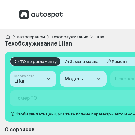
Автосервисы
Техобслуживание
Lifan
Техобслуживание Lifan
ТО по регламенту
Замена масла
Ремонт
Марка авто
Модель
Поколен
Lifan
Номер ТО
Чтобы увидеть цены, укажите полные параметры авто и но
0 сервисов