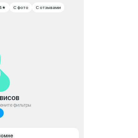
 4★
С фото
С отзывами
висов
мените фильтры
ломне