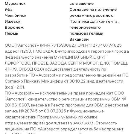
Мурманск
соглашение
Уфа
Согласие на получение
Челябинск
рекламных рассылок
Ижевск
Политика для контента,
Воронеж
генерируемого
Пермь
пользователями
Вакансии
ООО «Автоспот» (ИНН 7715936827 ОРГН 1127746774825
адрес 111250, Г.МОСКВА, Внутригородская территория города
федерального значения МУНИЦИПАЛЬНЫЙ ОКРУГ
ЛЕФОРТОВО, ПРОЕЗД ЗАВОДА СЕРП И МОЛОТ, Д. 10, ПОМЕЩ.
41Н/9, ОКВЭД 62.0) осуществляет деятельность по
разработке ПО «Autospot» и предоставлению лицензий на ПО.
Согласно Приказу Минцифры от 08.10.22, вид деятельности
(код): 2.01.
ПО «Autospot» — исключительные права принадлежат ООО
"Автоспот": свидетельство о регистрации программы ЭВМ №
2018618687, внесена в Реестр программ для ЭВМ, реестровая
запись № 28745 от 09.07.2025 г. Функциональные
характеристики Программы указаны по ссылке:
https://reestr.digital.gov.ru/reestr/3467687/
. Стоимость
лицензии на ПО «Autospot» определяется либо как процент