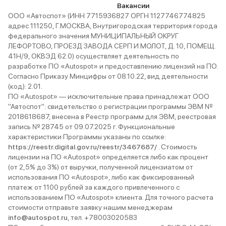
Вакансии
ООО «Автоспот» (ИНН 7715936827 ОРГН 1127746774825
адрес 111250, Г.МОСКВА, Внутригородская территория города
федерального значения МУНИЦИПАЛЬНЫЙ ОКРУГ
ЛЕФОРТОВО, ПРОЕЗД ЗАВОДА СЕРП И МОЛОТ, Д. 10, ПОМЕЩ.
41Н/9, ОКВЭД 62.0) осуществляет деятельность по
разработке ПО «Autospot» и предоставлению лицензий на ПО.
Согласно Приказу Минцифры от 08.10.22, вид деятельности
(код): 2.01.
ПО «Autospot» — исключительные права принадлежат ООО
"Автоспот": свидетельство о регистрации программы ЭВМ №
2018618687, внесена в Реестр программ для ЭВМ, реестровая
запись № 28745 от 09.07.2025 г. Функциональные
характеристики Программы указаны по ссылке:
https://reestr.digital.gov.ru/reestr/3467687/
. Стоимость
лицензии на ПО «Autospot» определяется либо как процент
(от 2,5% до 3%) от выручки, полученной лицензиатом от
использования ПО «Autospot», либо как фиксированный
платеж от 1100 рублей за каждого привлеченного с
использованием ПО «Autospot» клиента. Для точного расчета
стоимости отправьте заявку нашим менеджерам
info@autospot.ru
, тел. +78003020583