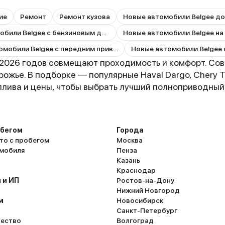
ие
Ремонт
Ремонт кузова
Новые автомобили Belgee до
Новые автомобили Belgee с бензиновым двигателем
Новые автомобили Belgee на
Новые автомобили Belgee с передним приводом
2026 годов совмещают проходимость и комфорт. Сов
ожье. В подборке — популярные Haval Dargo, Chery Ti
плива и цены, чтобы выбрать лучший полноприводный
обегом
Города
то с пробегом
Москва
омобиля
Пенза
Казань
Краснодар
 и ИП
Ростов-на-Дону
Нижний Новгород
м
Новосибирск
Санкт-Петербург
ество
Волгоград