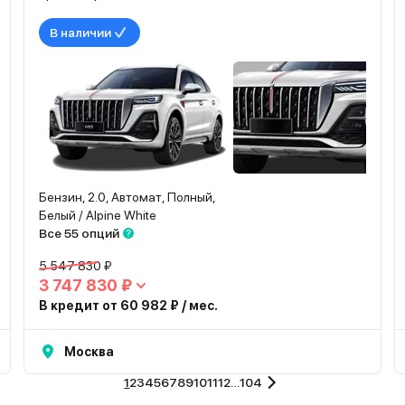
В наличии
Бензин, 2.0, Автомат, Полный,
Белый / Alpine White
Все 55 опций
5 547 830 ₽
3 747 830 ₽
В кредит от 60 982 ₽ / мес.
Москва
1
2
3
4
5
6
7
8
9
10
11
12
…
104