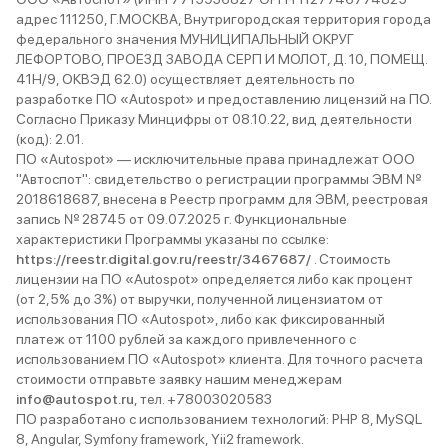
адрес 111250, Г.МОСКВА, Внутригородская территория города
федерального значения МУНИЦИПАЛЬНЫЙ ОКРУГ
ЛЕФОРТОВО, ПРОЕЗД ЗАВОДА СЕРП И МОЛОТ, Д. 10, ПОМЕЩ.
41Н/9, ОКВЭД 62.0) осуществляет деятельность по
разработке ПО «Autospot» и предоставлению лицензий на ПО.
Согласно Приказу Минцифры от 08.10.22, вид деятельности
(код): 2.01.
ПО «Autospot» — исключительные права принадлежат ООО
"Автоспот": свидетельство о регистрации программы ЭВМ №
2018618687, внесена в Реестр программ для ЭВМ, реестровая
запись № 28745 от 09.07.2025 г. Функциональные
характеристики Программы указаны по ссылке:
https://reestr.digital.gov.ru/reestr/3467687/
. Стоимость
лицензии на ПО «Autospot» определяется либо как процент
(от 2,5% до 3%) от выручки, полученной лицензиатом от
использования ПО «Autospot», либо как фиксированный
платеж от 1100 рублей за каждого привлеченного с
использованием ПО «Autospot» клиента. Для точного расчета
стоимости отправьте заявку нашим менеджерам
info@autospot.ru
, тел. +78003020583
ПО разработано с использованием технологий: PHP 8, MySQL
8, Angular, Symfony framework, Yii2 framework.