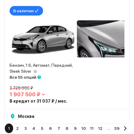
В наличии
Бензин, 1.6, Автомат, Передний,
Sleek Silver
Все 55 опций
2 725 000 ₽
1 907 500 ₽
В кредит от 31 037 ₽ / мес.
Москва
1
2
3
4
5
6
7
8
9
10
11
12
…
39