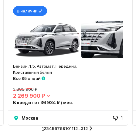
В наличии
Бензин, 1.5, Автомат, Передний,
Кристальный белый
Все 95 опций
3 669 900 ₽
2 269 900 ₽
В кредит от 36 934 ₽ / мес.
Москва
1
1
2
3
4
5
6
7
8
9
10
11
12
…
312