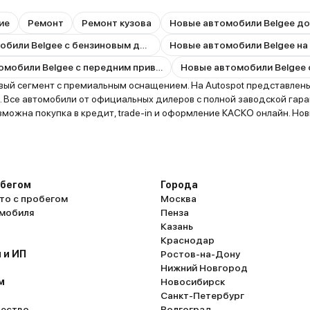
ие
Ремонт
Ремонт кузова
Новые автомобили Belgee до
Новые автомобили Belgee с бензиновым двигателем
Новые автомобили Belgee на
Новые автомобили Belgee с передним приводом
ый сегмент с премиальным оснащением. На Autospot представлены н
ов. Все автомобили от официальных дилеров с полной заводской гар
озможна покупка в кредит, trade-in и оформление КАСКО онлайн. Но
обегом
Города
то с пробегом
Москва
омобиля
Пенза
Казань
Краснодар
 и ИП
Ростов-на-Дону
Нижний Новгород
м
Новосибирск
Санкт-Петербург
ество
Волгоград