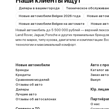
Наши клиенты ищут
Дилеры в вашем городе
Техническое обслуживан
Новые автомобили Belgee 2026 года
Новые автомобили Belgee на автомате
Новый автомобиль до 5 500 000 рублей — верхний люксов
Land Rover, Jaguar, Porsche и других премиальных бренд
млн по марке, типу кузова, двигателю и комплектации. В
технологии и максимальный комфорт.
Новые автомобили
Авто с пр
Бренды
Каталог ав
Кредиты
Заказ авт
Сравнения моделей
Выкуп
Отзывы об авто
Дилеры
Юр. лицам
Лучшие авто
Отзывы об автосалонах
Партнёра
О нас
Сервисы и ТО
Сотруднич