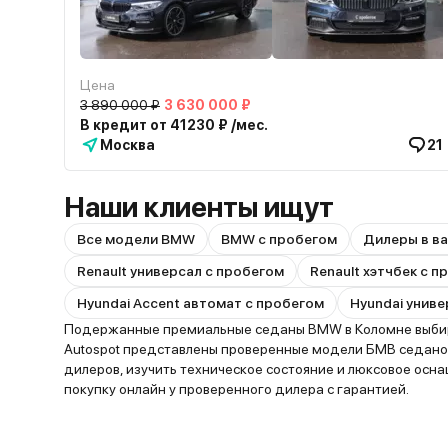
Цена
3 890 000 ₽
3 630 000 ₽
В кредит от 41230 ₽ /мес.
Москва
21
Наши клиенты ищут
Все модели BMW
BMW с пробегом
Дилеры в в
Renault универсал с пробегом
Renault хэтчбек с 
Hyundai Accent автомат с пробегом
Hyundai униве
Подержанные премиальные седаны BMW в Коломне выбираю
Autospot представлены проверенные модели БМВ седанов
дилеров, изучить техническое состояние и люксовое ос
покупку онлайн у проверенного дилера с гарантией.