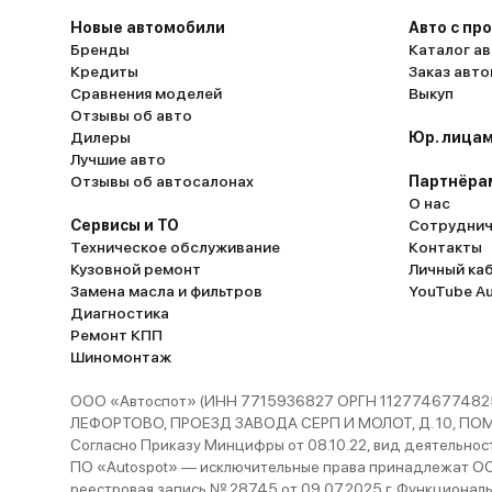
Новые автомобили
Авто с пр
Бренды
Каталог ав
Кредиты
Заказ авт
Сравнения моделей
Выкуп
Отзывы об авто
Дилеры
Юр. лицам
Лучшие авто
Отзывы об автосалонах
Партнёра
О нас
Сервисы и ТО
Сотруднич
Техническое обслуживание
Контакты
Кузовной ремонт
Личный ка
Замена масла и фильтров
YouTube A
Диагностика
Ремонт КПП
Шиномонтаж
ООО «Автоспот» (ИНН 7715936827 ОРГН 1127746774825
ЛЕФОРТОВО, ПРОЕЗД ЗАВОДА СЕРП И МОЛОТ, Д. 10, ПОМЕЩ
Согласно Приказу Минцифры от 08.10.22, вид деятельности
ПО «Autospot» — исключительные права принадлежат ООО
реестровая запись № 28745 от 09.07.2025 г. Функционал