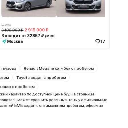
Цена
3 100 000 ₽
2 915 000 ₽
В кредит от 32857 ₽ /мес.
Москва
17
т кузова
Renault Megane хэтчбек с пробегом
бегом
Toyota седан с пробегом
ерсалы с пробегом
ий характер по доступной цене б/у. На странице
ьзователь может сравнить реальные цены у официальных
иальный БМВ седан с оптимальным пробегом, оформив