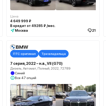
Цена
4 649 999 ₽
В кредит от 49285 ₽ /мес.
Москва
21
BMW
ПТС оригинал
Три владельца
7 серия, 2022 – н.в., VII (G70)
Дизель, Автомат, Полный, 2022, 72789
Синий
Все
47 опций