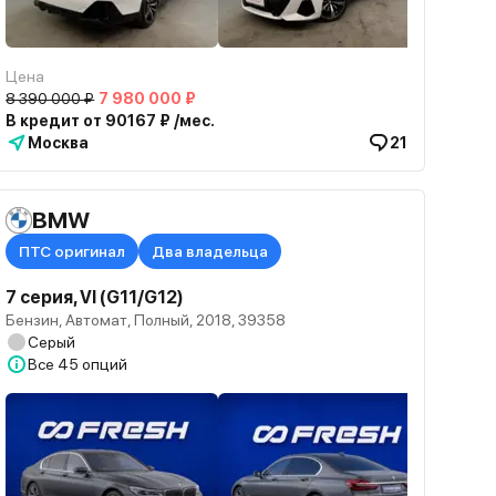
Цена
8 390 000 ₽
7 980 000 ₽
В кредит от 90167 ₽ /мес.
Москва
21
BMW
ПТС оригинал
Два владельца
7 серия, VI (G11/G12)
Бензин, Автомат, Полный, 2018, 39358
Серый
Все
45 опций