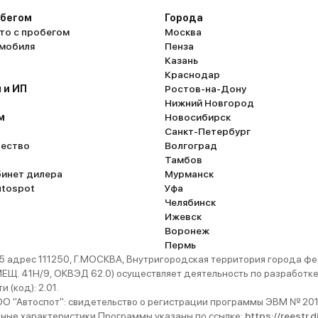
обегом
Города
то с пробегом
Москва
омобиля
Пенза
Казань
Краснодар
 и ИП
Ростов-на-Дону
Нижний Новгород
м
Новосибирск
Санкт-Петербург
ество
Волгоград
Тамбов
бинет дилера
Мурманск
utospot
Уфа
Челябинск
Ижевск
Воронеж
Пермь
 адрес 111250, Г.МОСКВА, Внутригородская территория города
. 41Н/9, ОКВЭД 62.0) осуществляет деятельность по разработке 
 (код): 2.01.
 "Автоспот": свидетельство о регистрации программы ЭВМ № 201
ьные характеристики Программы указаны по ссылке:
https://reestr.