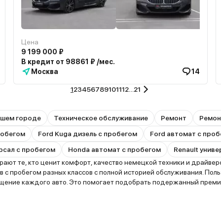
Цена
9 199 000 ₽
В кредит от 98861 ₽ /мес.
Москва
14
1
2
3
4
5
6
7
8
9
10
11
12
…
21
ашем городе
Техническое обслуживание
Ремонт
Ремон
пробегом
Ford Kuga дизель с пробегом
Ford автомат с про
рсал с пробегом
Honda автомат с пробегом
Renault унив
т те, кто ценит комфорт, качество немецкой техники и драйверск
 с пробегом разных классов с полной историей обслуживания. Пол
нащение каждого авто. Это помогает подобрать подержанный прем