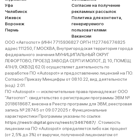
Уфа
Согласие на получение
Челябинск
рекламных рассылок
Ижевск
Политика для контента,
Воронеж
генерируемого
Пермь
пользователями
Вакансии
ООО «Автоспот» (ИНН 7715936827 ОРГН 1127746774825
адрес 111250, Г.МОСКВА, Внутригородская территория города
федерального значения МУНИЦИПАЛЬНЫЙ ОКРУГ
ЛЕФОРТОВО, ПРОЕЗД ЗАВОДА СЕРП И МОЛОТ, Д. 10, ПОМЕЩ.
41Н/9, ОКВЭД 62.0) осуществляет деятельность по
разработке ПО «Autospot» и предоставлению лицензий на ПО.
Согласно Приказу Минцифры от 08.10.22, вид деятельности
(код): 2.01.
ПО «Autospot» — исключительные права принадлежат ООО
"Автоспот": свидетельство о регистрации программы ЭВМ №
2018618687, внесена в Реестр программ для ЭВМ, реестровая
запись № 28745 от 09.07.2025 г. Функциональные
характеристики Программы указаны по ссылке:
https://reestr.digital.gov.ru/reestr/3467687/
. Стоимость
лицензии на ПО «Autospot» определяется либо как процент
(от 2,5% до 3%) от выручки, полученной лицензиатом от